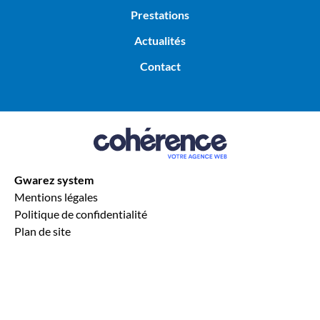
SSI Loire-Atlantique
Prestations
SSI Mayenne (53)
SSI Morbihan (56)
SSI Nantes (44)
Actualités
SSI Rennes
SSI Saint-Grégoire
Contact
SSI Cesson-Sévigné
SSI Saint-Malo
SSI Vitré
SSI Fougères
Gwarez system
Mentions légales
Politique de confidentialité
Plan de site