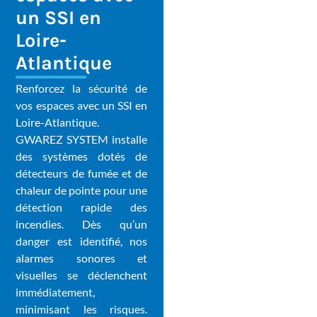
un SSI en
Loire-
Atlantique
Renforcez la sécurité de
vos espaces avec un SSI en
Loire-Atlantique.
GWAREZ SYSTEM installe
des systèmes dotés de
détecteurs de fumée et de
chaleur de pointe pour une
détection rapide des
incendies. Dès qu’un
danger est identifié, nos
alarmes sonores et
visuelles se déclenchent
immédiatement,
minimisant les risques.