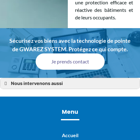
une protection efficace et
réactive des bâtiments et
de leurs occupants.
Sécurisez vos biens avec la technologie de pointe
de GWAREZ SYSTEM. Protégez ce qui compte.
Je prends contact
Nous intervenons aussi
SSI
SSI Bain-de-Bretagne,
SSI Montfort-sur-Meu
SSI Bruz
SSI Pacé
Menu
SSI Redon
SSI Chartres-de-Bretagne
SSI Vezin-le-Coquet
SSI Côtes-d’Armor
SSI Dinan (22)
Accueil
SSI Ille-et-Vilaine (35)