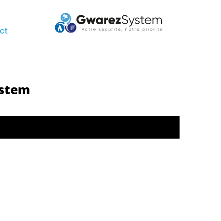
ct
ystem