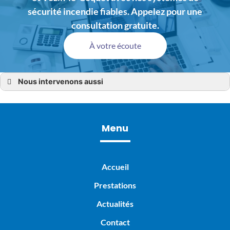
sécurité incendie fiables. Appelez pour une
consultation gratuite.
À votre écoute
Nous intervenons aussi
SSI
SSI Bain-de-Bretagne,
SSI Montfort-sur-Meu
SSI Bruz
SSI Pacé
Menu
SSI Redon
SSI Chartres-de-Bretagne
SSI Vezin-le-Coquet
SSI Côtes-d’Armor
SSI Dinan (22)
Accueil
SSI Ille-et-Vilaine (35)
SSI Loire-Atlantique
Prestations
SSI Mayenne (53)
SSI Morbihan (56)
SSI Nantes (44)
Actualités
SSI Rennes
SSI Saint-Grégoire
Contact
SSI Cesson-Sévigné