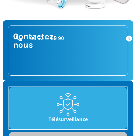
Contactez-
06 52 41 69 90
nous
Télésurveillance