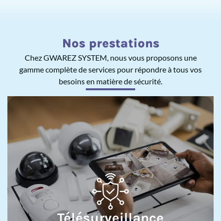
Nos prestations
Chez GWAREZ SYSTEM, nous vous proposons une
gamme complète de services pour répondre à tous vos
besoins en matière de sécurité.
Télésurveillance
Partenaire Securitas, GWAREZ SYSTEM assure
l'installation et la maintenance des systèmes de
télésurveillance pour particuliers et professionnels
Home Connect et Pro Connect.
Télésurveillance
En savoir plus