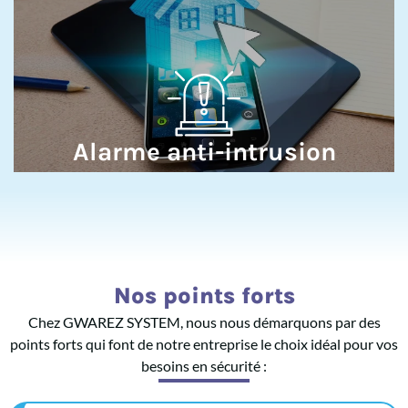
Installation de systèmes d'alarme complexe avec des
capteurs de mouvement, des détecteurs d'ouverture
de portes ou de fenêtres, des détecteurs de choc ou
de bris de glaces, des barrières infra rouges et des
sirène intérieur, extérieur afin de détecter et dissuader
les intrusions.
Alarme anti-intrusion
En savoir plus
Nos points forts
Chez GWAREZ SYSTEM, nous nous démarquons par des
points forts qui font de notre entreprise le choix idéal pour vos
besoins en sécurité :